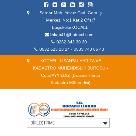
Serdar Mah. Yavuz Cad. Gem İş
Merkezi No:1 Kat:2 Ofis:7
Başiskele/KOCAELİ
lihkab41@hotmail.com
0262 343 30 30
0532 623 23 14 - 0533 743 66 43
KOCAELİ LİSANSLI HARİTA VE
KADASTRO MÜHENDİSLİK BÜROSU -
Celal AYYILDIZ (Lisanslı Harita
Kadastro Mühendisi)