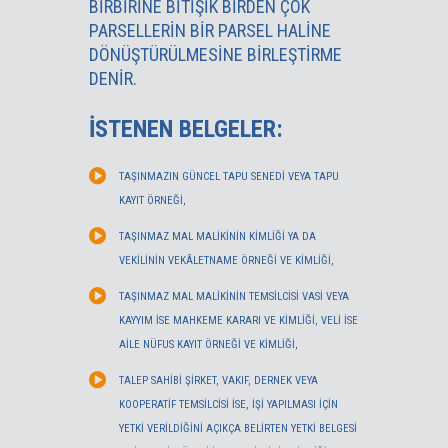
BIRBIRINE BITIŞIK BIRDEN ÇOK
PARSELLERIN BIR PARSEL HALINE
DÖNÜŞTÜRÜLMESINE BIRLEŞTIRME
DENIR.
İSTENEN BELGELER:
TAŞINMAZIN GÜNCEL TAPU SENEDİ VEYA TAPU
KAYIT ÖRNEĞİ,
TAŞINMAZ MAL MALİKİNİN KİMLİĞİ YA DA
VEKİLİNİN VEKÂLETNAME ÖRNEĞİ VE KİMLİĞİ,
TAŞINMAZ MAL MALİKİNİN TEMSİLCİSİ VASİ VEYA
KAYYIM İSE MAHKEME KARARI VE KİMLİĞİ, VELİ İSE
AİLE NÜFUS KAYIT ÖRNEĞİ VE KİMLİĞİ,
TALEP SAHİBİ ŞİRKET, VAKIF, DERNEK VEYA
KOOPERATİF TEMSİLCİSİ İSE, İŞİ YAPILMASI İÇİN
YETKİ VERİLDİĞİNİ AÇIKÇA BELİRTEN YETKİ BELGESİ