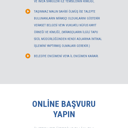
VE İMZA SİRKÜLERİ İLE TEMSİLCİNİN KİMLİĞİ,
TAŞINMAZ MALIN SAHİBİ ÖLMÜŞ İSE TALEPTE
BULUNANLARIN MİRASÇI OLDUKLARINI GÖSTERİR
VERASET BELGESİ VEYA VUKUATLI NÜFUS KAYIT
ÖRNEĞİ VE KİMLİĞİ, (MİRASÇILARIN İLGİLİ TAPU
SİCİL MÜDÜRLÜĞÜNDEN KENDİ ADLARINA İNTİKAL
İŞLEMİNİ YAPTIRMIŞ OLMALARI GEREKİR.)
BELEDİYE ENCÜMENİ VEYA İL ENCÜMEN KARARI.
ONLINE BAŞVURU
YAPIN