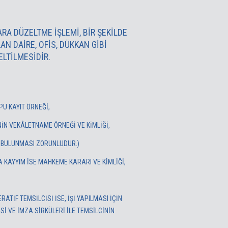
A DÜZELTME IŞLEMI, BIR ŞEKILDE
N DAIRE, OFIS, DÜKKAN GIBI
LTILMESIDIR.
U KAYIT ÖRNEĞİ,
NİN VEKÂLETNAME ÖRNEĞİ VE KİMLİĞİ,
IN BULUNMASI ZORUNLUDUR.)
A KAYYIM İSE MAHKEME KARARI VE KİMLİĞİ,
RATİF TEMSİLCİSİ İSE, İŞİ YAPILMASI İÇİN
ESİ VE İMZA SİRKÜLERİ İLE TEMSİLCİNİN