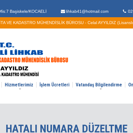
fis:7 Başiskele/KOCAELİ
lihkab41@hotmail.com
02
A VE KADASTRO MÜHENDİSLİK BÜROSU - Celal AYYILDIZ (Lisanslı H
Hizmetlerimiz
İşlem Ücretleri
Vatandaş Bilgilendirme
On
HATALI NUMARA DÜZELTME