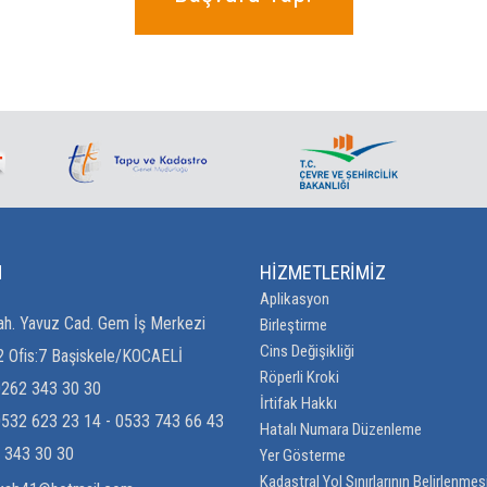
M
HİZMETLERİMİZ
Aplikasyon
h. Yavuz Cad. Gem İş Merkezi
Birleştirme
Cins Değişikliği
2 Ofis:7 Başiskele/KOCAELİ
Röperli Kroki
0262 343 30 30
İrtifak Hakkı
532 623 23 14 - 0533 743 66 43
Hatalı Numara Düzenleme
 343 30 30
Yer Gösterme
Kadastral Yol Sınırlarının Belirlenmes