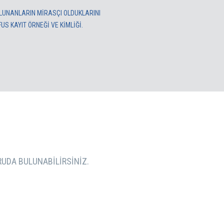
ULUNANLARIN MİRASÇI OLDUKLARINI
S KAYIT ÖRNEĞİ VE KİMLİĞİ.
URUDA BULUNABILIRSINIZ.