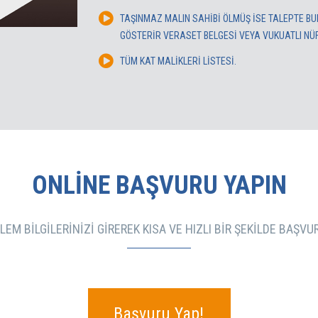
TAŞINMAZ MALIN SAHİBİ ÖLMÜŞ İSE TALEPTE B
GÖSTERİR VERASET BELGESİ VEYA VUKUATLI NÜFU
TÜM KAT MALİKLERİ LİSTESİ.
ONLINE BAŞVURU YAPIN
EM BILGILERINIZI GIREREK KISA VE HIZLI BIR ŞEKILDE BAŞV
Başvuru Yap!