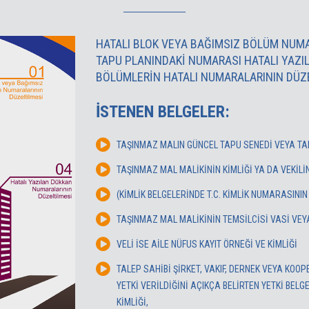
HATALI BLOK VEYA BAĞIMSIZ BÖLÜM NUMAR
TAPU PLANINDAKI NUMARASI HATALI YAZILA
BÖLÜMLERIN HATALI NUMARALARININ DÜZE
İSTENEN BELGELER:
TAŞINMAZ MALIN GÜNCEL TAPU SENEDİ VEYA TAP
TAŞINMAZ MAL MALİKİNİN KİMLİĞİ YA DA VEKİLİ
(KİMLİK BELGELERİNDE T.C. KİMLİK NUMARASIN
TAŞINMAZ MAL MALİKİNİN TEMSİLCİSİ VASİ VEY
VELİ İSE AİLE NÜFUS KAYIT ÖRNEĞİ VE KİMLİĞİ
TALEP SAHİBİ ŞİRKET, VAKIF, DERNEK VEYA KOOPE
YETKİ VERİLDİĞİNİ AÇIKÇA BELİRTEN YETKİ BELG
KİMLİĞİ,