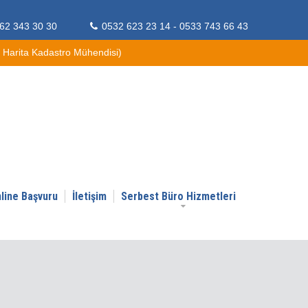
62 343 30 30
0532 623 23 14 - 0533 743 66 43
arita Kadastro Mühendisi)
line Başvuru
İletişim
Serbest Büro Hizmetleri