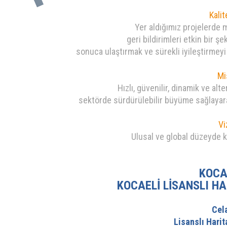
Kalit
Yer aldığımız projelerde
geri bildirimleri etkin bir 
sonuca ulaştırmak ve sürekli iyileştirmey
Mi
Hızlı, güvenilir, dinamik ve al
sektörde sürdürülebilir büyüme sağlayara
Vi
Ulusal ve global düzeyde ka
KOCA
KOCAELİ LİSANSLI H
Cel
Lisanslı Hari