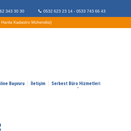
62 343 30 30
0532 623 23 14 - 0533 743 66 43
arita Kadastro Mühendisi)
line Başvuru
İletişim
Serbest Büro Hizmetleri
R