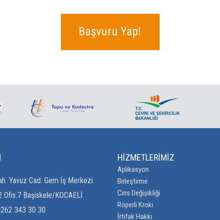
Başvuru Yap!
M
HİZMETLERİMİZ
Aplikasyon
h. Yavuz Cad. Gem İş Merkezi
Birleştirme
Cins Değişikliği
2 Ofis:7 Başiskele/KOCAELİ
Röperli Kroki
0262 343 30 30
İrtifak Hakkı