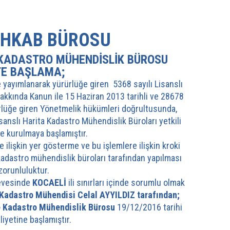
İHKAB BÜROSU
 KADASTRO MÜHENDİSLİK BÜROSU
TE BAŞLAMA;
 yayımlanarak yürürlüğe giren 5368 sayılı Lisanslı
akkında Kanun ile 15 Haziran 2013 tarihli ve 28678
rlüğe giren Yönetmelik hükümleri doğrultusunda,
anslı Harita Kadastro Mühendislik Büroları yetkili
de kurulmaya başlamıştır.
e ilişkin yer gösterme ve bu işlemlere ilişkin kroki
kadastro mühendislik büroları tarafından yapılması
zorunluluktur.
çevesinde
KOCAELİ
ili sınırları içinde sorumlu olmak
 Kadastro Mühendisi Celal AYYILDIZ tarafından;
ve Kadastro Mühendislik Bürosu
19/12/2016 tarihi
aliyetine başlamıştır.