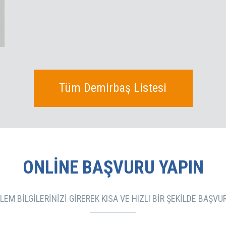
Tüm Demirbaş Listesi
ONLINE BAŞVURU YAPIN
EM BILGILERINIZI GIREREK KISA VE HIZLI BIR ŞEKILDE BAŞV