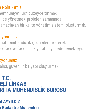
e Politikamız
 memnuniyeti üst düzeyde tutmak,
şekilde yönetmek, projeleri zamanında
i amaçlayan bir kalite yönetim sistemi oluşturmak.
syonumuz
ternatif mühendislik çözümleri üreterek
k fark ve farkındalık yaratmayı hedeflemekteyiz.
zyonumuz
lıcı, güvenilir bir yapı oluşturmak.
T.C.
ELİ LİHKAB
ARİTA MÜHENDİSLİK BÜROSU
al AYYILDIZ
ta Kadastro Mühendisi