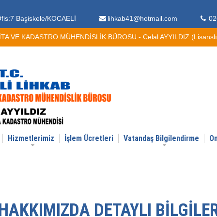
fis:7 Başiskele/KOCAELİ
lihkab41@hotmail.com
02
A VE KADASTRO MÜHENDİSLİK BÜROSU - Celal AYYILDIZ (Lisanslı H
Hizmetlerimiz
İşlem Ücretleri
Vatandaş Bilgilendirme
On
HAKKIMIZDA DETAYLI BILGILE