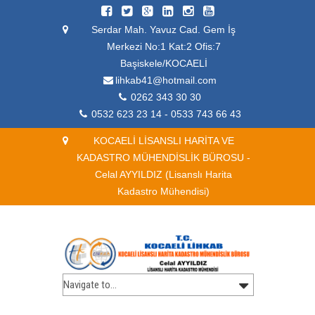
Serdar Mah. Yavuz Cad. Gem İş
Merkezi No:1 Kat:2 Ofis:7
Başiskele/KOCAELİ
lihkab41@hotmail.com
0262 343 30 30
0532 623 23 14 - 0533 743 66 43
KOCAELİ LİSANSLI HARİTA VE
KADASTRO MÜHENDİSLİK BÜROSU -
Celal AYYILDIZ (Lisanslı Harita
Kadastro Mühendisi)