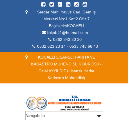
Serdar Mah. Yavuz Cad. Gem İş
Merkezi No:1 Kat:2 Ofis:7
Başiskele/KOCAELİ
lihkab41@hotmail.com
0262 343 30 30
0532 623 23 14 - 0533 743 66 43
KOCAELİ LİSANSLI HARİTA VE
KADASTRO MÜHENDİSLİK BÜROSU -
Celal AYYILDIZ (Lisanslı Harita
Kadastro Mühendisi)