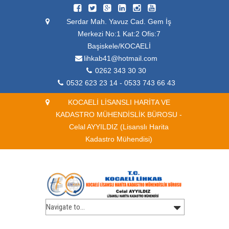
Serdar Mah. Yavuz Cad. Gem İş
Merkezi No:1 Kat:2 Ofis:7
Başiskele/KOCAELİ
lihkab41@hotmail.com
0262 343 30 30
0532 623 23 14 - 0533 743 66 43
KOCAELİ LİSANSLI HARİTA VE
KADASTRO MÜHENDİSLİK BÜROSU -
Celal AYYILDIZ (Lisanslı Harita
Kadastro Mühendisi)